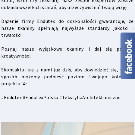
kolor, wzór czy teksturę, nasz zespół ekspertów zawsze
dokłada wszelkich starań, aby urzeczywistnić Twoją wizję.
Dążenie firmy Endutex do doskonałości gwarantuje, że
nasze tkaniny spełniają najwyższe standardy jakości i
trwałości.
Poznaj nasze wyjątkowe tkaniny i daj się ponieść
kreatywności.
Skontaktuj się z nami już dziś, aby dowiedzieć się, w jaki
sposób możemy podnieść poziom Twojego kolejnego
projektu. 💫
#Endutex #EndutexPolska #TekstyliaArchitektoniczne