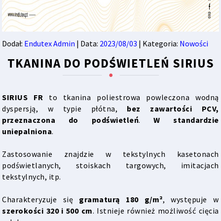
Dodał:
Endutex Admin
| Data:
2023/08/03
| Kategoria:
Nowości
TKANINA DO PODŚWIETLEŃ SIRIUS
SIRIUS FR
to tkanina poliestrowa powleczona wodną
dyspersją, w typie płótna,
bez zawartości PCV,
przeznaczona do podświetleń
.
W standardzie
uniepalniona
.
Zastosowanie znajdzie w tekstylnych kasetonach
podświetlanych, stoiskach targowych, imitacjach
tekstylnych, itp.
Charakteryzuje się
gramaturą 180 g/m²
, występuje w
szerokości 320 i 500 cm
. Istnieje również możliwość cięcia