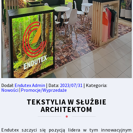
Dodał:
Endutex Admin
| Data:
2023/07/31
| Kategoria:
Nowości
Promocje/Wyprzedaże
TEKSTYLIA W SŁUŻBIE
ARCHITEKTOM
Endutex szczyci się pozycją lidera w tym innowacyjnym