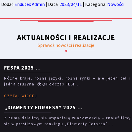
Dodał:
Endutex Admin
| Data:
2023/04/11
| Kategoria:
Nowości
AKTUALNOŚCI I REALIZACJE
Sprawdź nowości i realizacje
FESPA 2025
...
Różne kraje, różne języki, różne rynki – ale jeden cel i
jedna drużyna. 🌍🤝Podczas FESP...
CZYTAJ WIĘCEJ
„DIAMENTY FORBESA” 2025
...
Z dumą dzielimy się wspaniałą wiadomością – znaleźliśmy
się w prestiżowym rankingu „Diamenty Forbesa” ...