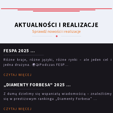
AKTUALNOŚCI I REALIZACJE
Sprawdź nowości i realizacje
FESPA 2025
...
Różne kraje, różne języki, różne rynki – ale jeden cel i
jedna drużyna. 🌍🤝Podczas FESP...
CZYTAJ WIĘCEJ
„DIAMENTY FORBESA” 2025
...
Z dumą dzielimy się wspaniałą wiadomością – znaleźliśmy
się w prestiżowym rankingu „Diamenty Forbesa” ...
CZYTAJ WIĘCEJ