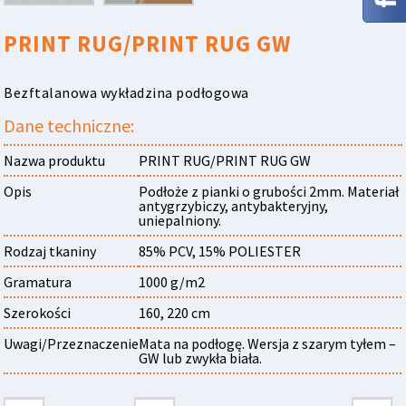
PRINT RUG/PRINT RUG GW
Bezftalanowa wykładzina podłogowa
Dane techniczne:
Nazwa produktu
PRINT RUG/PRINT RUG GW
Opis
Podłoże z pianki o grubości 2mm. Materiał
antygrzybiczy, antybakteryjny,
uniepalniony.
Rodzaj tkaniny
85% PCV, 15% POLIESTER
Gramatura
1000 g/m2
Szerokości
160, 220 cm
Uwagi/Przeznaczenie
Mata na podłogę. Wersja z szarym tyłem –
GW lub zwykła biała.