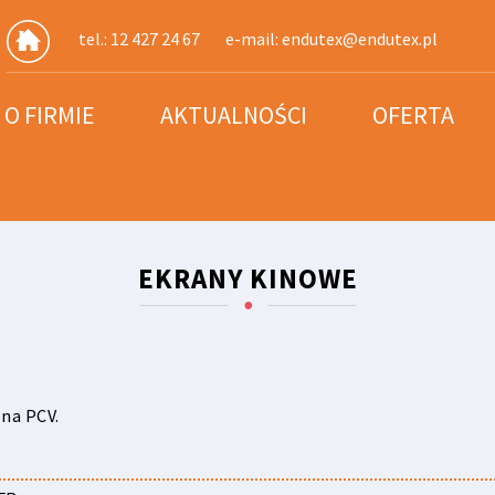
tel.: 12 427 24 67
e-mail:
endutex@endutex.pl
O FIRMIE
AKTUALNOŚCI
OFERTA
EKRANY KINOWE
na PCV.