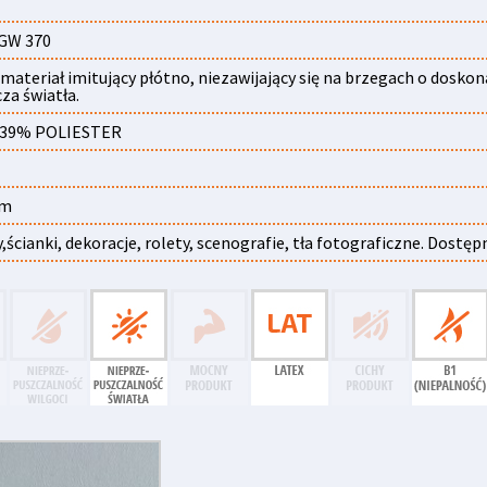
GW 370
 materiał imitujący płótno, niezawijający się na brzegach o dosko
za światła.
 39% POLIESTER
cm
,ścianki, dekoracje, rolety, scenografie, tła fotograficzne. Dostęp