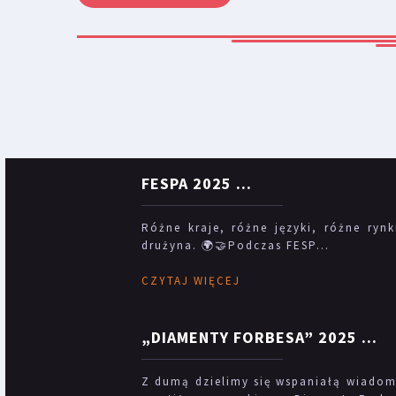
FESPA 2025
...
Różne kraje, różne języki, różne rynk
drużyna. 🌍🤝Podczas FESP...
CZYTAJ WIĘCEJ
„DIAMENTY FORBESA” 2025
...
Z dumą dzielimy się wspaniałą wiadomo