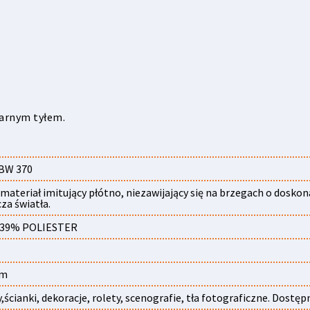
arnym tyłem.
BW 370
 materiał imitujący płótno, niezawijający się na brzegach o dosko
za światła.
 39% POLIESTER
cm
,ścianki, dekoracje, rolety, scenografie, tła fotograficzne. Dostęp