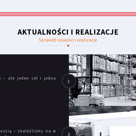
AKTUALNOŚCI I REALIZACJE
Sprawdź nowości i realizacje
i – ale jeden cel i jedna
ścią – znaleźliśmy się w