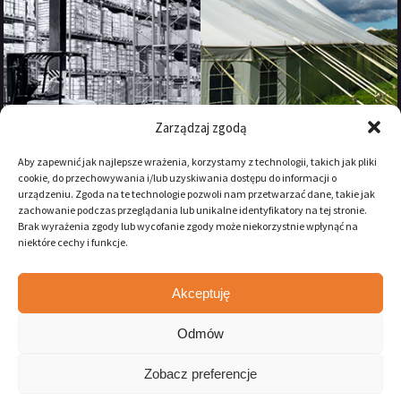
Zarządzaj zgodą
Aby zapewnić jak najlepsze wrażenia, korzystamy z technologii, takich jak pliki
cookie, do przechowywania i/lub uzyskiwania dostępu do informacji o
urządzeniu. Zgoda na te technologie pozwoli nam przetwarzać dane, takie jak
zachowanie podczas przeglądania lub unikalne identyfikatory na tej stronie.
Brak wyrażenia zgody lub wycofanie zgody może niekorzystnie wpłynąć na
niektóre cechy i funkcje.
Akceptuję
Zostań naszym fanem na:
Odmów
Zobacz preferencje
WSZYSTKIE PRAWA ZASTRZEŻONE 2026 ENDUTEX.PL //