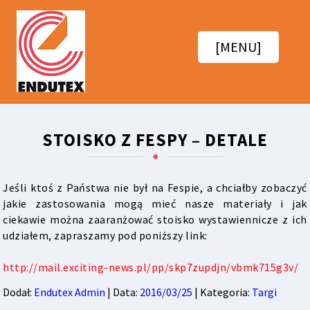
[MENU]
STOISKO Z FESPY – DETALE
Jeśli ktoś z Państwa nie był na Fespie, a chciałby zobaczyć
jakie zastosowania mogą mieć nasze materiały i jak
ciekawie można zaaranżować stoisko wystawiennicze z ich
udziałem, zapraszamy pod poniższy link:
http://mail.exciting-news.pl/pp/skp7zupdjn/vbmk715g3v/
Dodał:
Endutex Admin
| Data:
2016/03/25
| Kategoria:
Targi