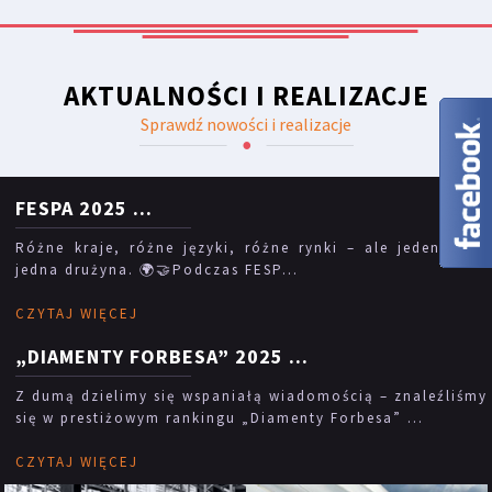
AKTUALNOŚCI I REALIZACJE
Sprawdź nowości i realizacje
FESPA 2025
...
Różne kraje, różne języki, różne rynki – ale jeden cel i
jedna drużyna. 🌍🤝Podczas FESP...
CZYTAJ WIĘCEJ
„DIAMENTY FORBESA” 2025
...
Z dumą dzielimy się wspaniałą wiadomością – znaleźliśmy
się w prestiżowym rankingu „Diamenty Forbesa” ...
CZYTAJ WIĘCEJ