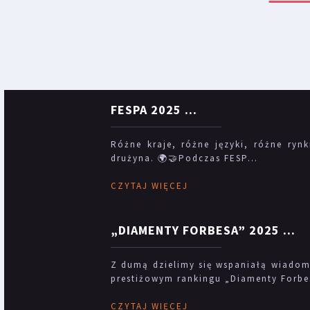
FESPA 2025
...
Różne kraje, różne języki, różne rynk
drużyna. 🌍🤝Podczas FESP...
CZYTAJ WIĘCEJ
„DIAMENTY FORBESA” 2025
...
Z dumą dzielimy się wspaniałą wiadomo
prestiżowym rankingu „Diamenty Forbes
CZYTAJ WIĘCEJ