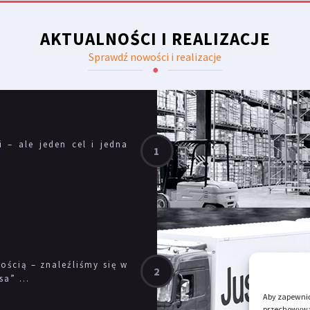
AKTUALNOŚCI I REALIZACJE
Sprawdź nowości i realizacje
i – ale jeden cel i jedna
ścią – znaleźliśmy się w
a” ...
Aby zapewnić 
przechowywan