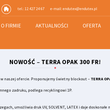
tel.: 12 427 24 67
e-mail:
endutex@endutex.pl
O FIRMIE
AKTUALNOŚCI
OFERTA
NOWOŚĆ – TERRA OPAK 300 FR!
w naszej ofercie. Proponujemy świetny blockout –
TERRA OPA
nnego zadruku, podlega recyklingowi 1P.
brzegach, umożliwia druk UV, SOLVENT, LATEX i daje doskonałe 