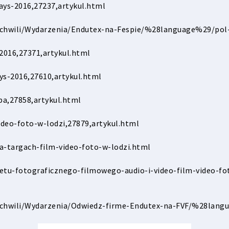
ays-2016,27237,artykul.html
j-chwili/Wydarzenia/Endutex-na-Fespie/%28language%29/pol
2016,27371,artykul.html
ys-2016,27610,artykul.html
pa,27858,artykul.html
ideo-foto-w-lodzi,27879,artykul.html
a-targach-film-video-foto-w-lodzi.html
przetu-fotograficznego-filmowego-audio-i-video-film-video-f
ej-chwili/Wydarzenia/Odwiedz-firme-Endutex-na-FVF/%28lan