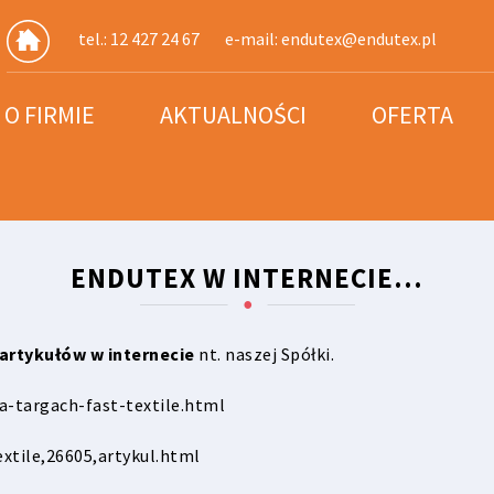
tel.: 12 427 24 67
e-mail:
endutex@endutex.pl
O FIRMIE
AKTUALNOŚCI
OFERTA
ENDUTEX W INTERNECIE…
 artykułów w internecie
nt. naszej Spółki.
-targach-fast-textile.html
xtile,26605,artykul.html