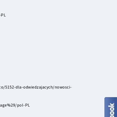
-PL
oto/5152-dla-odwiedzajacych/nowosci-
guage%29/pol-PL