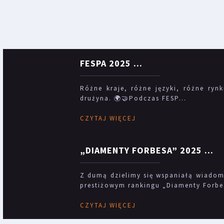
FESPA 2025
...
Różne kraje, różne języki, różne rynk
drużyna. 🌍🤝Podczas FESP...
CZYTAJ WIĘCEJ
„DIAMENTY FORBESA” 2025
...
Z dumą dzielimy się wspaniałą wiadomo
prestiżowym rankingu „Diamenty Forbes
CZYTAJ WIĘCEJ