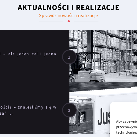
AKTUALNOŚCI I REALIZACJE
Sprawdź nowości i realizacje
i – ale jeden cel i jedna
ścią – znaleźliśmy się w
a” ...
Aby zapewnić 
przechowywan
technologie 