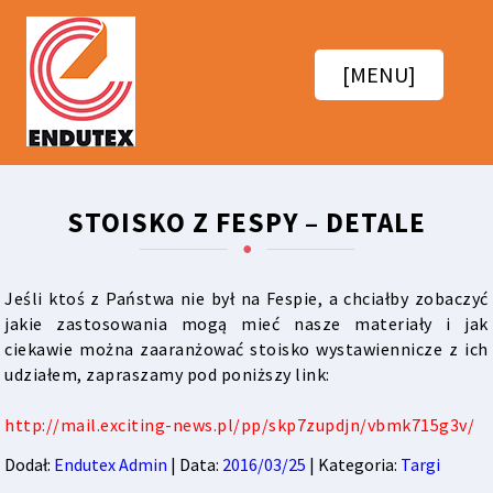
[MENU]
STOISKO Z FESPY – DETALE
Jeśli ktoś z Państwa nie był na Fespie, a chciałby zobaczyć
jakie zastosowania mogą mieć nasze materiały i jak
ciekawie można zaaranżować stoisko wystawiennicze z ich
udziałem, zapraszamy pod poniższy link:
http://mail.exciting-news.pl/pp/skp7zupdjn/vbmk715g3v/
Dodał:
Endutex Admin
| Data:
2016/03/25
| Kategoria:
Targi