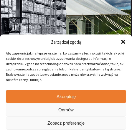
Zarządzaj zgodą
Aby zapewnić jak najlepsze wrażenia, korzystamy z technologii, takich jak pliki
cookie, do przechowywania i/lub uzyskiwania dostępu do informacji o
urządzeniu. Zgoda na te technologie pozwoli nam przetwarzać dane, takie jak
zachowanie podczas przeglądania lub unikalne identyfikatory na tej stronie.
Brak wyrażenia zgody lub wycofanie zgody może niekorzystnie wpłynąć na
niektóre cechy i funkcje.
Akceptuję
Zostań naszym fanem na:
Odmów
Zobacz preferencje
WSZYSTKIE PRAWA ZASTRZEŻONE 2026 ENDUTEX.PL //