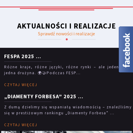
AKTUALNOŚCI I REALIZACJE
Sprawdź nowości i realizacje
FESPA 2025
...
Różne kraje, różne języki, różne rynki – ale jeden cel i
jedna drużyna. 🌍🤝Podczas FESP...
CZYTAJ WIĘCEJ
„DIAMENTY FORBESA” 2025
...
Z dumą dzielimy się wspaniałą wiadomością – znaleźliśmy
się w prestiżowym rankingu „Diamenty Forbesa” ...
CZYTAJ WIĘCEJ