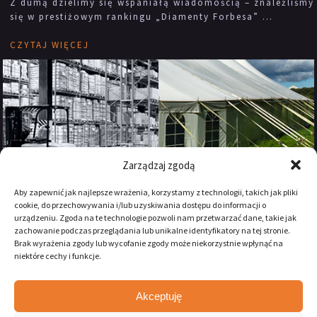
Z dumą dzielimy się wspaniałą wiadomością – znaleźliśmy
się w prestiżowym rankingu „Diamenty Forbesa” ...
CZYTAJ WIĘCEJ
Zarządzaj zgodą
Aby zapewnić jak najlepsze wrażenia, korzystamy z technologii, takich jak pliki
cookie, do przechowywania i/lub uzyskiwania dostępu do informacji o
urządzeniu. Zgoda na te technologie pozwoli nam przetwarzać dane, takie jak
zachowanie podczas przeglądania lub unikalne identyfikatory na tej stronie.
Brak wyrażenia zgody lub wycofanie zgody może niekorzystnie wpłynąć na
niektóre cechy i funkcje.
Akceptuję