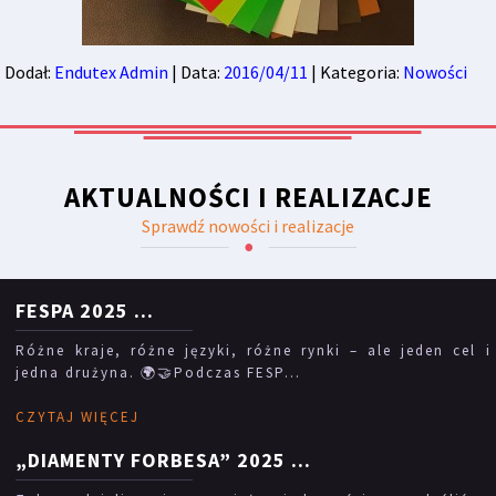
Dodał:
Endutex Admin
| Data:
2016/04/11
| Kategoria:
Nowości
AKTUALNOŚCI I REALIZACJE
Sprawdź nowości i realizacje
FESPA 2025
...
Różne kraje, różne języki, różne rynki – ale jeden cel i
jedna drużyna. 🌍🤝Podczas FESP...
CZYTAJ WIĘCEJ
„DIAMENTY FORBESA” 2025
...