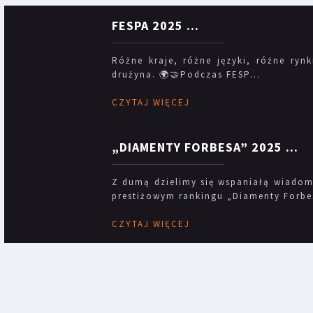
FESPA 2025
...
Różne kraje, różne języki, różne rynk
drużyna. 🌍🤝Podczas FESP...
CZYTAJ WIĘCEJ
„DIAMENTY FORBESA” 2025
...
Z dumą dzielimy się wspaniałą wiadomo
prestiżowym rankingu „Diamenty Forbes
CZYTAJ WIĘCEJ