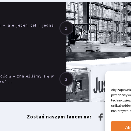
i – ale jeden cel i jedna
ścią – znaleźliśmy się w
a” ...
Aby zapewnić 
przechowywan
technologie 
unikalne iden
niekorzystnie
Zostań naszym fanem na:
Ak