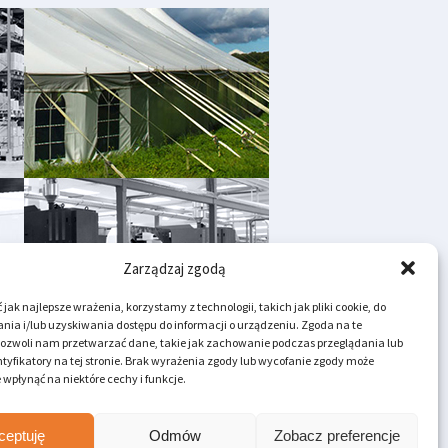
Zarządzaj zgodą
jak najlepsze wrażenia, korzystamy z technologii, takich jak pliki cookie, do
ia i/lub uzyskiwania dostępu do informacji o urządzeniu. Zgoda na te
pozwoli nam przetwarzać dane, takie jak zachowanie podczas przeglądania lub
tyfikatory na tej stronie. Brak wyrażenia zgody lub wycofanie zgody może
 wpłynąć na niektóre cechy i funkcje.
ceptuję
Odmów
Zobacz preferencje