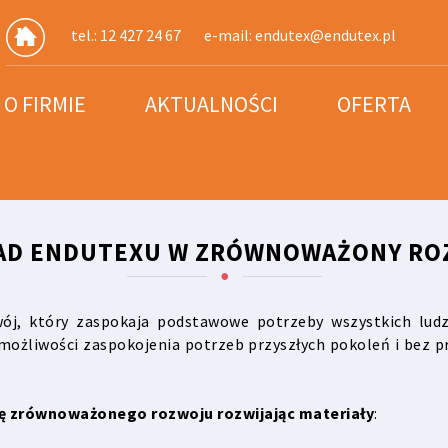
tel.: 12 427 24 67
e-mail:
endutex@endutex.pl
O FIRMIE
AKTUALNOŚCI
OFERTA
AD ENDUTEXU W ZRÓWNOWAŻONY RO
ój, który zaspokaja podstawowe potrzeby wszystkich ludzi
możliwości zaspokojenia potrzeb przyszłych pokoleń i bez 
eę zrównoważonego rozwoju rozwijając materiały
: