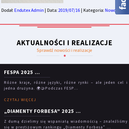
Dodał:
Endutex Admin
| Data:
2019/07/16
| Kategoria:
Nowości
AKTUALNOŚCI I REALIZACJE
Sprawdź nowości i realizacje
FESPA 2025
...
Różne kraje, różne języki, różne rynki – ale jeden cel i
jedna drużyna. 🌍🤝Podczas FESP...
CZYTAJ WIĘCEJ
„DIAMENTY FORBESA” 2025
...
Z dumą dzielimy się wspaniałą wiadomością – znaleźliśmy
się w prestiżowym rankingu „Diamenty Forbesa” ...