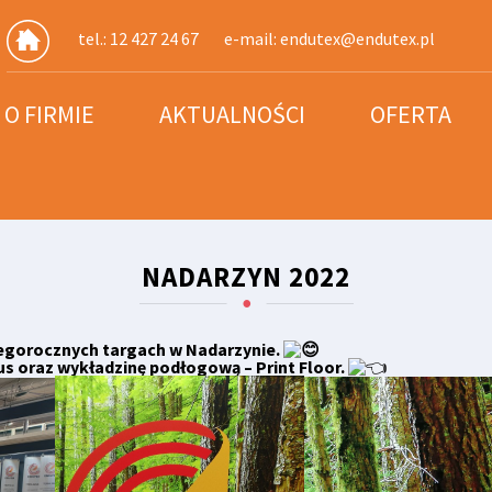
tel.: 12 427 24 67
e-mail:
endutex@endutex.pl
O FIRMIE
AKTUALNOŚCI
OFERTA
NADARZYN 2022
tegorocznych targach w Nadarzynie.
us oraz wykładzinę podłogową – Print Floor.