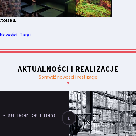
stoisku.
Nowości
Targi
AKTUALNOŚCI I REALIZACJE
Sprawdź nowości i realizacje
i – ale jeden cel i jedna