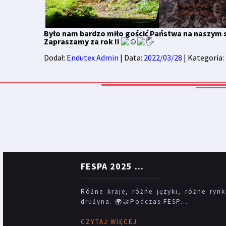
Było nam bardzo miło gościć Państwa na naszym 
Zapraszamy za rok !!
Dodał:
Endutex Admin
| Data:
2022/03/28
| Kategoria:
FESPA 2025
...
Różne kraje, różne języki, różne rynk
drużyna. 🌍🤝Podczas FESP...
CZYTAJ WIĘCEJ