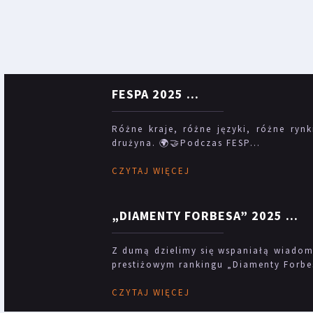
FESPA 2025
...
Różne kraje, różne języki, różne rynk
drużyna. 🌍🤝Podczas FESP...
CZYTAJ WIĘCEJ
„DIAMENTY FORBESA” 2025
...
Z dumą dzielimy się wspaniałą wiadomo
prestiżowym rankingu „Diamenty Forbes
CZYTAJ WIĘCEJ