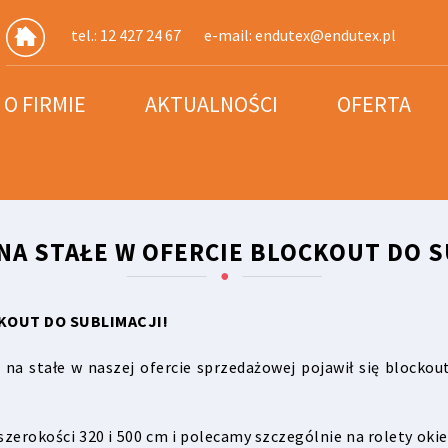
tel.: 12 427 24 67
e-mail:
endutex@endutex.pl
O FIRMIE
AKTUALNOŚCI
OFERTA
NA STAŁE W OFERCIE BLOCKOUT DO S
CKOUT DO SUBLIMACJI!
 na stałe w naszej ofercie sprzedażowej pojawił się blocko
zerokości 320 i 500 cm i polecamy szczególnie na rolety oki