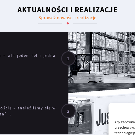
AKTUALNOŚCI I REALIZACJE
Sprawdź nowości i realizacje
i – ale jeden cel i jedna
ścią – znaleźliśmy się w
a” ...
Aby zapewnić 
przechowywan
technologie 