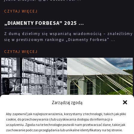
CZYTAJ WIĘCEJ
„DIAMENTY FORBESA” 2025
...
Z dumą dzielimy się wspaniałą wiadomością – znaleźliśmy
się w prestiżowym rankingu „Diamenty Forbesa” ...
CZYTAJ WIĘCEJ
Zarządzaj zgodą
Aby zapewnić jak najlepsze wrażenia, korzystamy z technologii, takich jak pliki
cookie, do przechowywania i/lub uzyskiwania dostępu do informacji o
urządzeniu. Zgoda na te technologie pozwoli nam przetwarzać dane, takie jak
zachowanie podczas przeglądania lub unikalne identyfikatory na tej stronie.