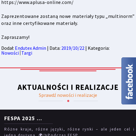
https://www.aplusa-online.com/
Zaprezentowane zostaną nowe materiały typu „multinorm”
oraz inne certyfikowane materiały.
Zapraszamy!
Dodał:
Endutex Admin
| Data:
2019/10/22
| Kategoria:
Nowości
Targi
AKTUALNOŚCI I REALIZACJE
Sprawdź nowości i realizacje
FESPA 2025
...
Różne kraje, różne języki, różne rynki – ale jeden cel i
jedna drużyna. 🌍🤝Podczas FESP...