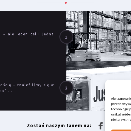
i – ale jeden cel i jedna
ścią – znaleźliśmy się w
a” ...
Aby zapewnić 
przechowywan
technologie 
unikalne iden
niekorzystnie
Zostań naszym fanem na: