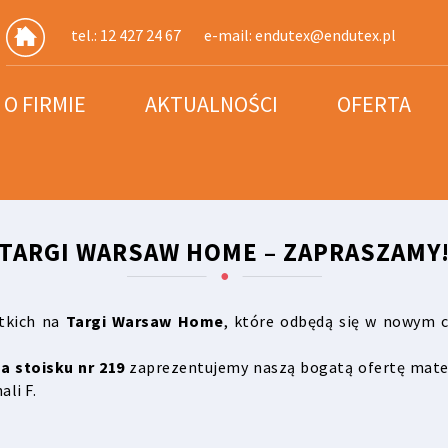
tel.: 12 427 24 67
e-mail:
endutex@endutex.pl
O FIRMIE
AKTUALNOŚCI
OFERTA
TARGI WARSAW HOME – ZAPRASZAMY
tkich na
Targi Warsaw Home
, które odbędą się w nowym 
a stoisku nr 219
zaprezentujemy naszą bogatą ofertę materi
li F.