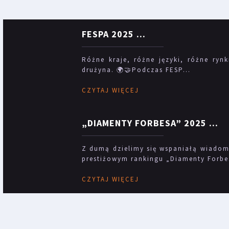
FESPA 2025
...
Różne kraje, różne języki, różne rynk
drużyna. 🌍🤝Podczas FESP...
CZYTAJ WIĘCEJ
„DIAMENTY FORBESA” 2025
...
Z dumą dzielimy się wspaniałą wiadomo
prestiżowym rankingu „Diamenty Forbes
CZYTAJ WIĘCEJ