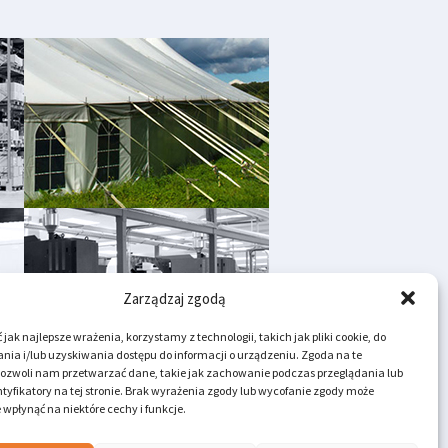
Zarządzaj zgodą
jak najlepsze wrażenia, korzystamy z technologii, takich jak pliki cookie, do
ia i/lub uzyskiwania dostępu do informacji o urządzeniu. Zgoda na te
pozwoli nam przetwarzać dane, takie jak zachowanie podczas przeglądania lub
tyfikatory na tej stronie. Brak wyrażenia zgody lub wycofanie zgody może
 wpłynąć na niektóre cechy i funkcje.