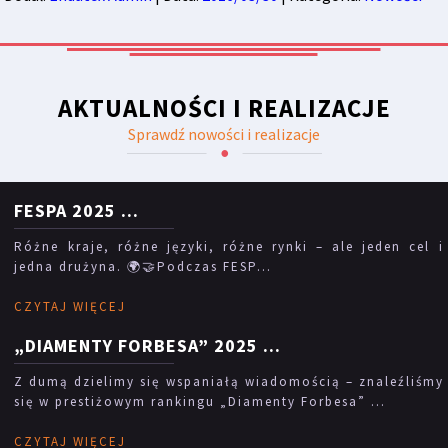
AKTUALNOŚCI I REALIZACJE
Sprawdź nowości i realizacje
FESPA 2025
...
Różne kraje, różne języki, różne rynki – ale jeden cel i
jedna drużyna. 🌍🤝Podczas FESP...
CZYTAJ WIĘCEJ
„DIAMENTY FORBESA” 2025
...
Z dumą dzielimy się wspaniałą wiadomością – znaleźliśmy
się w prestiżowym rankingu „Diamenty Forbesa” ...
CZYTAJ WIĘCEJ