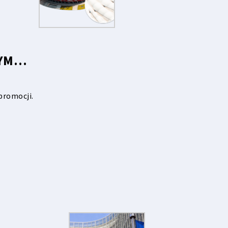
WYM…
promocji.