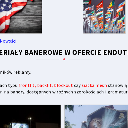
Nowości
ERIAŁY BANEROWE W OFERCIE ENDU
śników reklamy.
ach typu
frontlit
,
backlit
,
blockout
czy
siatka mesh
stanowią 
 na banery, dostępnych w różnych szerokościach i gramaturac