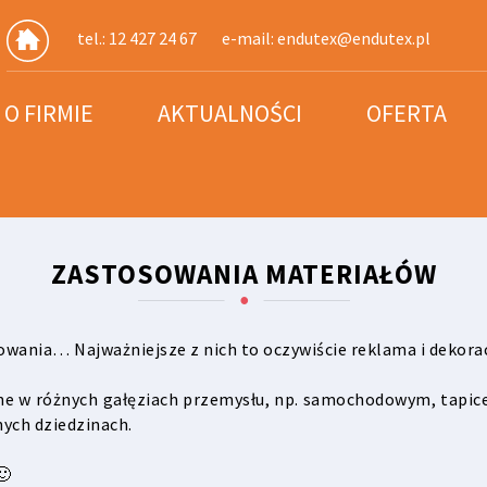
tel.: 12 427 24 67
e-mail:
endutex@endutex.pl
O FIRMIE
AKTUALNOŚCI
OFERTA
ZASTOSOWANIA MATERIAŁÓW
owania… Najważniejsze z nich to oczywiście reklama i dekorac
ne w różnych gałęziach przemysłu, np. samochodowym, tapicer
nych dziedzinach.
🙂